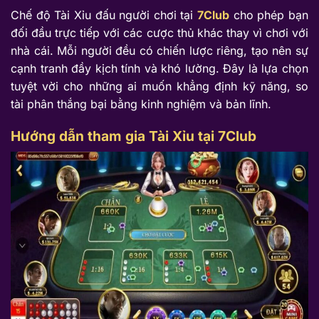
Chế độ Tài Xỉu đấu người chơi tại
7Club
cho phép bạn
đối đầu trực tiếp với các cược thủ khác thay vì chơi với
nhà cái. Mỗi người đều có chiến lược riêng, tạo nên sự
cạnh tranh đầy kịch tính và khó lường. Đây là lựa chọn
tuyệt vời cho những ai muốn khẳng định kỹ năng, so
tài phân thắng bại bằng kinh nghiệm và bản lĩnh.
Hướng dẫn tham gia Tài Xỉu tại 7Club