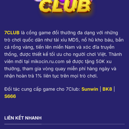
7CLUB
là cổng game đổi thưởng đa dạng với những
trò chơi quốc dân như tài xỉu MD5, nổ hũ kho báu, bắn
cá rồng vàng, tiến lên miền Nam và xóc đĩa truyền
thống, được thiết kế tối ưu cho người chơi Việt. Thành
viên mới tại mikocin.ru.com sẽ được tặng 50K xu
thưởng, tham gia vòng quay miễn phí hàng ngày và
nhận hoàn trả 1% liên tục trên mọi trò chơi.
Đối tác cung cấp game cho 7Club:
Sunwin
|
BK8
|
S666
LIÊN KẾT NHANH