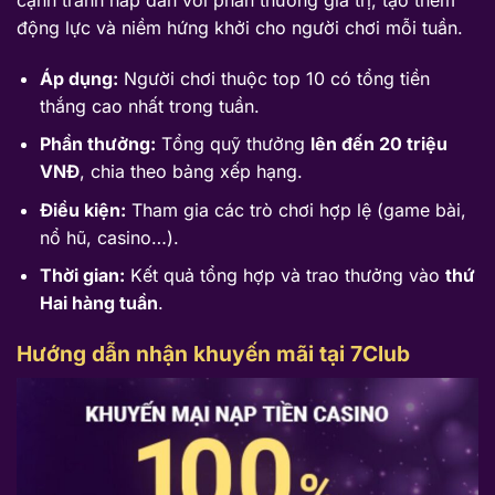
động lực và niềm hứng khởi cho người chơi mỗi tuần.
Áp dụng:
Người chơi thuộc top 10 có tổng tiền
thắng cao nhất trong tuần.
Phần thưởng:
Tổng quỹ thưởng
lên đến 20 triệu
VNĐ
, chia theo bảng xếp hạng.
Điều kiện:
Tham gia các trò chơi hợp lệ (game bài,
nổ hũ, casino…).
Thời gian:
Kết quả tổng hợp và trao thưởng vào
thứ
Hai hàng tuần
.
Hướng dẫn nhận khuyến mãi tại 7Club