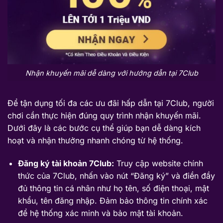
Nhận khuyến mãi dễ dàng với hướng dẫn tại 7Club
Để tận dụng tối đa các ưu đãi hấp dẫn tại 7Club, người
chơi cần thực hiện đúng quy trình nhận khuyến mãi.
Dưới đây là các bước cụ thể giúp bạn dễ dàng kích
hoạt và nhận thưởng nhanh chóng từ hệ thống.
Đăng ký tài khoản 7Club:
Truy cập website chính
thức của 7Club, nhấn vào nút “Đăng ký” và điền đầy
đủ thông tin cá nhân như họ tên, số điện thoại, mật
khẩu, tên đăng nhập. Đảm bảo thông tin chính xác
để hệ thống xác minh và bảo mật tài khoản.