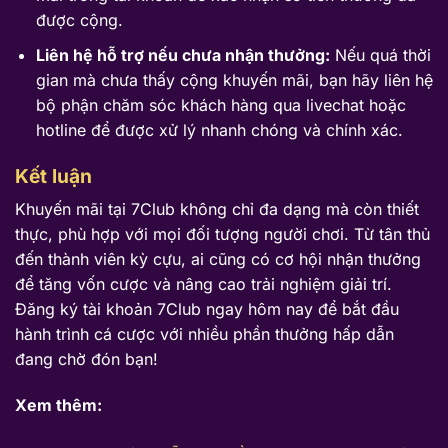
được cộng.
Liên hệ hỗ trợ nếu chưa nhận thưởng:
Nếu quá thời
gian mà chưa thấy cộng khuyến mãi, bạn hãy liên hệ
bộ phận chăm sóc khách hàng qua livechat hoặc
hotline để được xử lý nhanh chóng và chính xác.
Kết luận
Khuyến mãi tại 7Club không chỉ đa dạng mà còn thiết
thực, phù hợp với mọi đối tượng người chơi. Từ tân thủ
đến thành viên kỳ cựu, ai cũng có cơ hội nhận thưởng
để tăng vốn cược và nâng cao trải nghiệm giải trí.
Đăng ký tài khoản 7Club ngay hôm nay để bắt đầu
hành trình cá cược với nhiều phần thưởng hấp dẫn
đang chờ đón bạn!
Xem thêm: