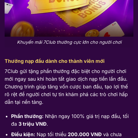
Khuyến mãi 7Club thưởng cực lớn cho người chơi
Thưởng nạp đầu dành cho thành viên mới
7Club gửi tặng phần thưởng đặc biệt cho người chơi
mới ngay sau khi hoàn tất giao dịch nạp tiền lần đầu.
Chương trình giúp tăng vốn cược ban đầu, tạo lợi thế
rõ rệt để người chơi tự tin khám phá các trò chơi hấp
dẫn tại nền tảng.
Phần thưởng:
Nhận ngay 100% giá trị nạp đầu, tối
đa
3 triệu VNĐ
.
Điều kiện:
Nạp tối thiểu
200.000 VNĐ
và chưa