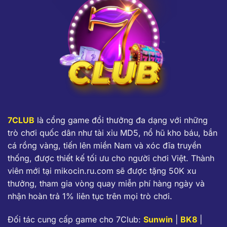
7CLUB
là cổng game đổi thưởng đa dạng với những
trò chơi quốc dân như tài xỉu MD5, nổ hũ kho báu, bắn
cá rồng vàng, tiến lên miền Nam và xóc đĩa truyền
thống, được thiết kế tối ưu cho người chơi Việt. Thành
viên mới tại mikocin.ru.com sẽ được tặng 50K xu
thưởng, tham gia vòng quay miễn phí hàng ngày và
nhận hoàn trả 1% liên tục trên mọi trò chơi.
Đối tác cung cấp game cho 7Club:
Sunwin
|
BK8
|