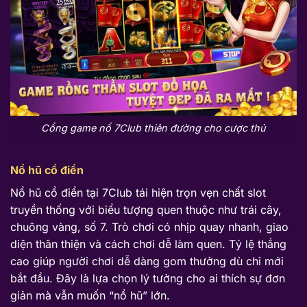
Cổng game nổ 7Club thiên đường cho cược thủ
Nổ hũ cổ điển
Nổ hũ cổ điển tại 7Club tái hiện trọn vẹn chất slot
truyền thống với biểu tượng quen thuộc như trái cây,
chuông vàng, số 7. Trò chơi có nhịp quay nhanh, giao
diện thân thiện và cách chơi dễ làm quen. Tỷ lệ thắng
cao giúp người chơi dễ dàng gom thưởng dù chỉ mới
bắt đầu. Đây là lựa chọn lý tưởng cho ai thích sự đơn
giản mà vẫn muốn “nổ hũ” lớn.