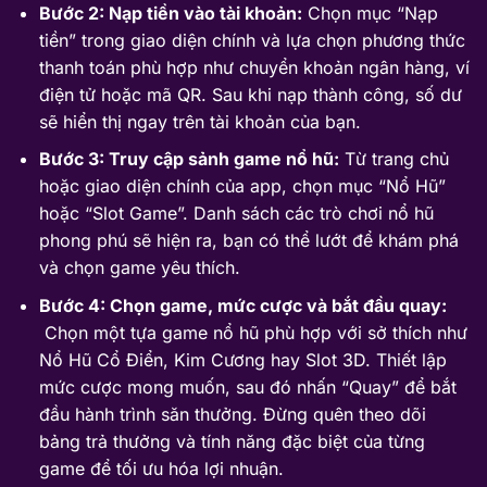
Bước 2: Nạp tiền vào tài khoản:
Chọn mục “Nạp
tiền” trong giao diện chính và lựa chọn phương thức
thanh toán phù hợp như chuyển khoản ngân hàng, ví
điện tử hoặc mã QR. Sau khi nạp thành công, số dư
sẽ hiển thị ngay trên tài khoản của bạn.
Bước 3: Truy cập sảnh game nổ hũ:
Từ trang chủ
hoặc giao diện chính của app, chọn mục “Nổ Hũ”
hoặc “Slot Game”. Danh sách các trò chơi nổ hũ
phong phú sẽ hiện ra, bạn có thể lướt để khám phá
và chọn game yêu thích.
Bước 4: Chọn game, mức cược và bắt đầu quay:
Chọn một tựa game nổ hũ phù hợp với sở thích như
Nổ Hũ Cổ Điển, Kim Cương hay Slot 3D. Thiết lập
mức cược mong muốn, sau đó nhấn “Quay” để bắt
đầu hành trình săn thưởng. Đừng quên theo dõi
bảng trả thưởng và tính năng đặc biệt của từng
game để tối ưu hóa lợi nhuận.