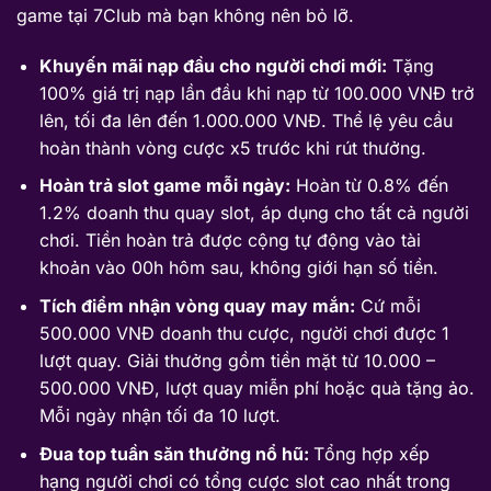
game tại 7Club mà bạn không nên bỏ lỡ.
Khuyến mãi nạp đầu cho người chơi mới:
Tặng
100% giá trị nạp lần đầu khi nạp từ 100.000 VNĐ trở
lên, tối đa lên đến 1.000.000 VNĐ. Thể lệ yêu cầu
hoàn thành vòng cược x5 trước khi rút thưởng.
Hoàn trả slot game mỗi ngày:
Hoàn từ 0.8% đến
1.2% doanh thu quay slot, áp dụng cho tất cả người
chơi. Tiền hoàn trả được cộng tự động vào tài
khoản vào 00h hôm sau, không giới hạn số tiền.
Tích điểm nhận vòng quay may mắn:
Cứ mỗi
500.000 VNĐ doanh thu cược, người chơi được 1
lượt quay. Giải thưởng gồm tiền mặt từ 10.000 –
500.000 VNĐ, lượt quay miễn phí hoặc quà tặng ảo.
Mỗi ngày nhận tối đa 10 lượt.
Đua top tuần săn thưởng nổ hũ:
Tổng hợp xếp
hạng người chơi có tổng cược slot cao nhất trong