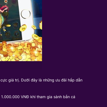
cực giá trị. Dưới đây là những ưu đãi hấp dẫn
n 1.000.000 VNĐ khi tham gia sảnh bắn cá