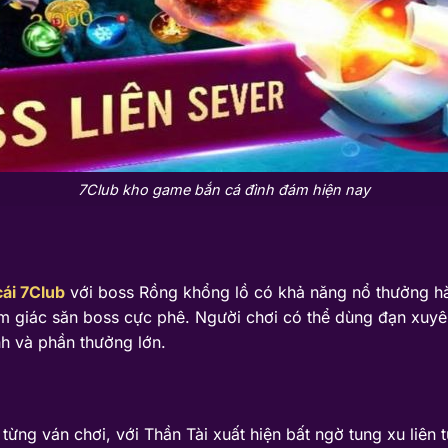
7Club kho game bắn cá đình đám hiện nay
cái 7Club
với boss Rồng khổng lồ có khả năng nổ thưởng hà
giác săn boss cực phê. Người chơi có thể dùng đạn xuyên 
h và phần thưởng lớn.
ng ván chơi, với Thần Tài xuất hiện bất ngờ tung xu liên t