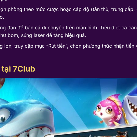
ọn phòng theo mức cược hoặc cấp độ (tân thủ, trung cấp, 
o.
g đạn để bắn cá di chuyển trên màn hình. Tiêu diệt cá cà
như bom, súng laser để tăng hiệu quả.
 lớn, truy cập mục “Rút tiền”, chọn phương thức nhận tiền v
tại 7Club