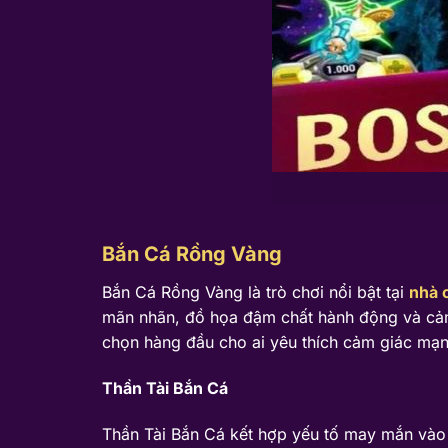
Bắn Cá Rồng Vàng
Bắn Cá Rồng Vàng là trò chơi nổi bật tại
nhà 
mãn nhãn, đồ họa đậm chất hành động và cảm 
chọn hàng đầu cho ai yêu thích cảm giác mạn
Thần Tài Bắn Cá
Thần Tài Bắn Cá kết hợp yếu tố may mắn vào từ