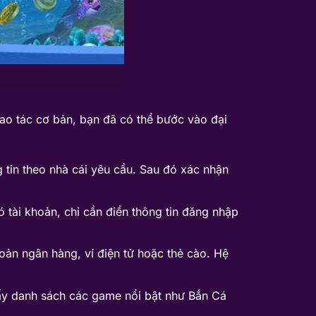
hao tác cơ bản, bạn đã có thể bước vào đại
g tin theo nhà cái yêu cầu. Sau đó xác nhận
tài khoản, chỉ cần điền thông tin đăng nhập
ản ngân hàng, ví điện tử hoặc thẻ cào. Hệ
hấy danh sách các game nổi bật như Bắn Cá