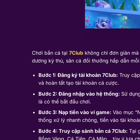
Chơi bắn cá tại
7Club
không chỉ đơn giản mà c
dương kỳ thú, săn cá đổi thưởng hấp dẫn mỗ
Bước 1: Đăng ký tài khoản 7Club:
Truy cập
và hoàn tất tạo tài khoản cá cược.
Bước 2: Đăng nhập vào hệ thống:
Sử dụng 
là có thể bắt đầu chơi.
Bước 3: Nạp tiền vào ví game:
Vào mục “Nạ
thống xử lý nhanh chóng, tiền vào tài khoả
Bước 4: Truy cập sảnh bắn cá 7Club:
Tại g
Rồng Vàng, Cá Tiên, Cá Mập… tùy ý lựa c