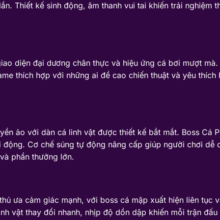
ần. Thiết kế sinh động, âm thanh vui tai khiến trải nghiệm
.
ao diện đại dương chân thực và hiệu ứng cá bơi mượt mà. N
me thích hợp với những ai đề cao chiến thuật và yêu thích 
n ảo với dàn cá linh vật được thiết kế bắt mắt. Boss Cá P
sôi động. Cơ chế súng tự động nâng cấp giúp người chơi dễ
í và phần thưởng lớn.
hủ ưa cảm giác mạnh, với boss cá mập xuất hiện liên tục và
nh vật thay đổi nhanh, nhịp độ dồn dập khiến mỗi trận đấu 