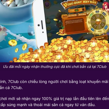
Ưu đãi mỗi ngày nhận thưởng cực đã khi chơi bắn cá tại 7Club
ính, 7Club còn chiều lòng người chơi bằng loạt khuyến mãi 
ắn cá 7Club.
hơi mới sẽ nhận ngay 100% giá trị nạp lần đầu tiên lên đế
cấp súng mạnh và thoải mái săn cá ngay từ ván đầu.