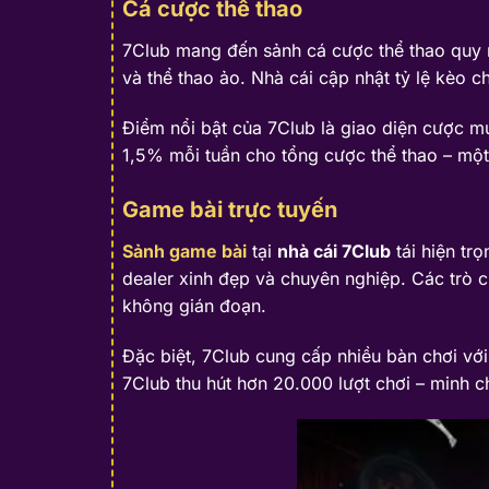
Cá cược thể thao
7Club mang đến sảnh cá cược thể thao quy m
và thể thao ảo. Nhà cái cập nhật tỷ lệ kèo c
Điểm nổi bật của 7Club là giao diện cược mư
1,5% mỗi tuần cho tổng cược thể thao – một
Game bài trực tuyến
Sảnh game bài
tại
nhà cái 7Club
tái hiện tr
dealer xinh đẹp và chuyên nghiệp. Các trò c
không gián đoạn.
Đặc biệt, 7Club cung cấp nhiều bàn chơi với
7Club thu hút hơn 20.000 lượt chơi – minh c