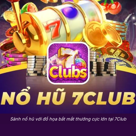
Sảnh nổ hũ với đồ họa bắt mắt thưởng cực lớn tại 7Club