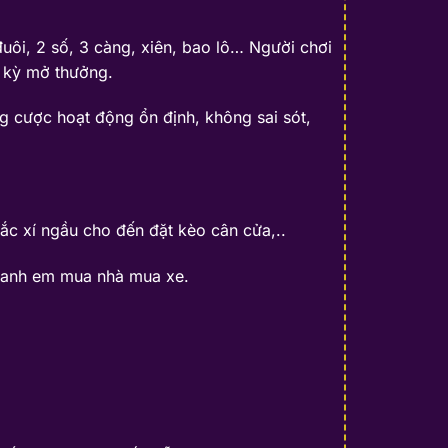
uôi, 2 số, 3 càng, xiên, bao lô… Người chơi
i kỳ mở thưởng.
ng cược hoạt động ổn định, không sai sót,
lắc xí ngầu cho đến đặt kèo cân cửa,..
úp anh em mua nhà mua xe.