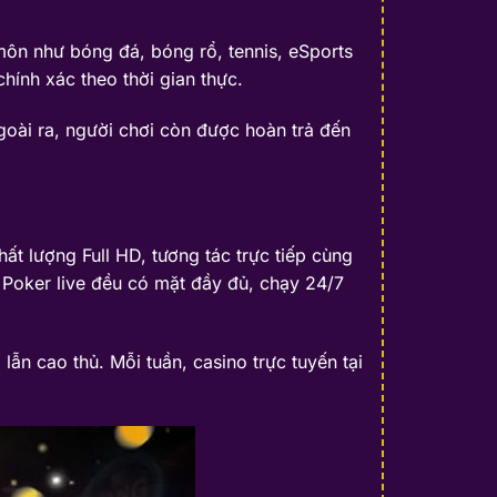
ôn như bóng đá, bóng rổ, tennis, eSports
hính xác theo thời gian thực.
goài ra, người chơi còn được hoàn trả đến
hất lượng Full HD, tương tác trực tiếp cùng
 Poker live đều có mặt đầy đủ, chạy 24/7
ẫn cao thủ. Mỗi tuần, casino trực tuyến tại