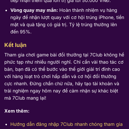
tiếp nhận thêm quà lớn trị giá tới 50.000 VNĐ.
Vòng quay may mắn:
Hoàn thành nhiệm vụ hàng
ngày để nhận lượt quay với cơ hội trúng iPhone, tiền
mặt và quà tặng có giá trị. Tỷ lệ trúng thưởng lên
đến 95%.
Kết luận
Tham gia chơi game bài đổi thưởng tại 7Club không hề
phức tạp như nhiều người nghĩ. Chỉ cần vài thao tác cơ
bản, bạn đã có thể bước vào thế giới giải trí đỉnh cao
với hàng loạt trò chơi hấp dẫn và cơ hội đổi thưởng
cực nhanh. Đừng chần chừ nữa, hãy tạo tài khoản và
trải nghiệm ngay hôm nay để cảm nhận sự khác biệt
mà 7Club mang lại!
Xem thêm:
Hướng dẫn đăng nhập 7Club nhanh chóng tham gia