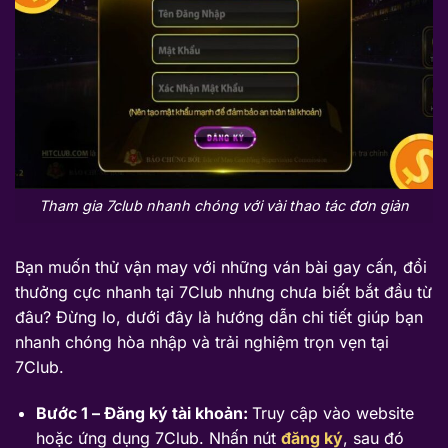
Tham gia 7club nhanh chóng với vài thao tác đơn giản
Bạn muốn thử vận may với những ván bài gay cấn, đổi
thưởng cực nhanh tại 7Club nhưng chưa biết bắt đầu từ
đâu? Đừng lo, dưới đây là hướng dẫn chi tiết giúp bạn
nhanh chóng hòa nhập và trải nghiệm trọn vẹn tại
7Club.
Bước 1 – Đăng ký tài khoản:
Truy cập vào website
hoặc ứng dụng 7Club. Nhấn nút
đăng ký
, sau đó