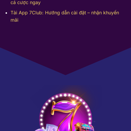
cá cược ngay
Tải App 7Club: Hướng dẫn cài đặt – nhận khuyến
mãi