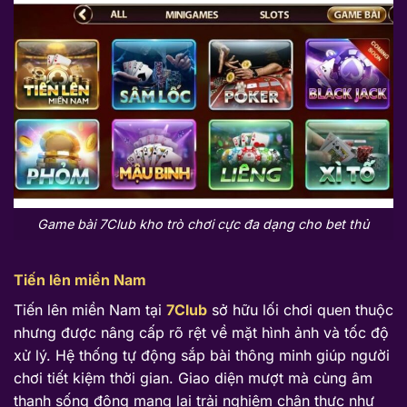
Game bài 7Club kho trò chơi cực đa dạng cho bet thủ
Tiến lên miền Nam
Tiến lên miền Nam tại
7Club
sở hữu lối chơi quen thuộc
nhưng được nâng cấp rõ rệt về mặt hình ảnh và tốc độ
xử lý. Hệ thống tự động sắp bài thông minh giúp người
chơi tiết kiệm thời gian. Giao diện mượt mà cùng âm
thanh sống động mang lại trải nghiệm chân thực như