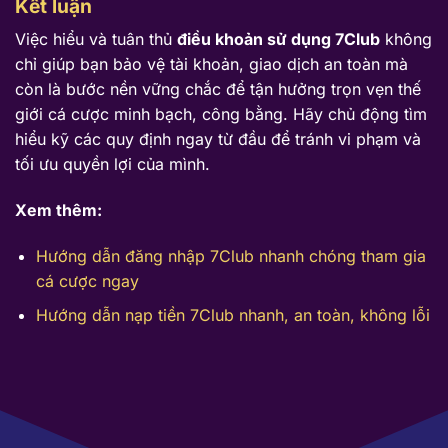
Kết luận
Việc hiểu và tuân thủ
điều khoản sử dụng 7Club
không
chỉ giúp bạn bảo vệ tài khoản, giao dịch an toàn mà
còn là bước nền vững chắc để tận hưởng trọn vẹn thế
giới cá cược minh bạch, công bằng. Hãy chủ động tìm
hiểu kỹ các quy định ngay từ đầu để tránh vi phạm và
tối ưu quyền lợi của mình.
Xem thêm:
Hướng dẫn đăng nhập 7Club nhanh chóng tham gia
cá cược ngay
Hướng dẫn nạp tiền 7Club nhanh, an toàn, không lỗi