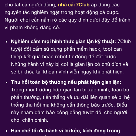
cho tất cả người dùng,
nhà cái 7Club
áp dụng các
nguyên tắc nghiêm ngặt trong hoạt động cá cược.
Người chơi cần nắm rõ các quy định dưới đây để tránh
vi phạm không đáng có:
Nghiêm cấm mọi hình thức gian lận kỹ thuật:
7Club
tuyệt đối cấm sử dụng phần mềm hack, tool can
thiệp kết quả hoặc robot tự động để đặt cược.
Những hành vi này bị coi là gian lận có chủ đích và
sẽ bị khóa tài khoản vĩnh viễn ngay khi phát hiện.
Thu hồi toàn bộ thưởng nếu phát hiện gian lận:
Trong mọi trường hợp gian lận bị xác minh, toàn bộ
phần thưởng, tiền thắng và ưu đãi liên quan sẽ bị hệ
thống thu hồi mà không cần thông báo trước. Điều
này nhằm đảm bảo công bằng tuyệt đối cho người
chơi chân chính.
Hạn chế tối đa hành vi lôi kéo, kích động trong