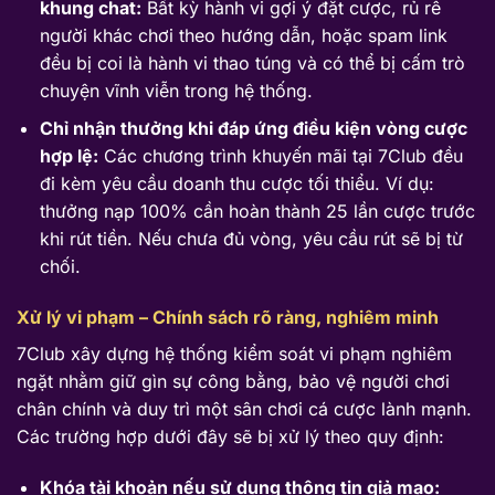
khung chat:
Bất kỳ hành vi gợi ý đặt cược, rủ rê
người khác chơi theo hướng dẫn, hoặc spam link
đều bị coi là hành vi thao túng và có thể bị cấm trò
chuyện vĩnh viễn trong hệ thống.
Chỉ nhận thưởng khi đáp ứng điều kiện vòng cược
hợp lệ:
Các chương trình khuyến mãi tại 7Club đều
đi kèm yêu cầu doanh thu cược tối thiểu. Ví dụ:
thưởng nạp 100% cần hoàn thành 25 lần cược trước
khi rút tiền. Nếu chưa đủ vòng, yêu cầu rút sẽ bị từ
chối.
Xử lý vi phạm – Chính sách rõ ràng, nghiêm minh
7Club xây dựng hệ thống kiểm soát vi phạm nghiêm
ngặt nhằm giữ gìn sự công bằng, bảo vệ người chơi
chân chính và duy trì một sân chơi cá cược lành mạnh.
Các trường hợp dưới đây sẽ bị xử lý theo quy định:
Khóa tài khoản nếu sử dụng thông tin giả mạo: